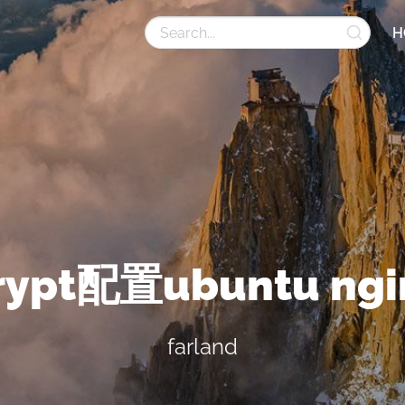
H
crypt配置ubuntu ng
farland