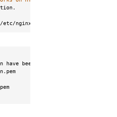
tion.

n have been saved at:

n.pem

pem
