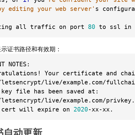
by editing your web server'
s configura
ting all traffic on port 
80
显示证书路径和有效期：
T NOTES:

ratulations! Your certificate and chai
/letsencrypt/live/example.com/fullchai
 key file has been saved at:

/letsencrypt/live/example.com/privkey.
 cert will expire on 
2020
书自动更新