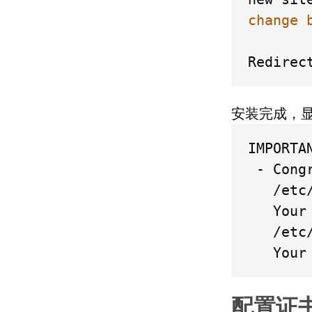
change 
Redirec
安装完成，
IMPORTAN
 - Cong
   /etc
   Your
   /etc
   Your
配置证