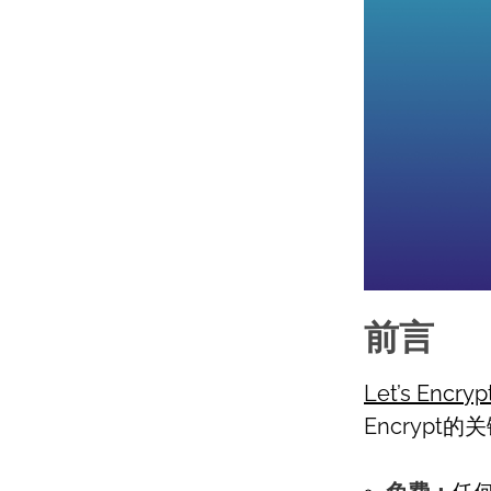
前言
Let’s Encryp
Encrypt