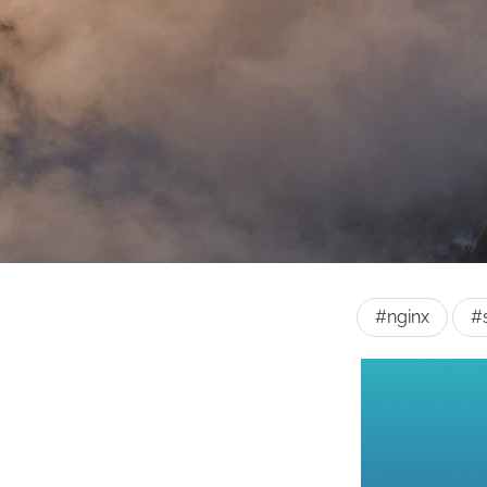
#nginx
#