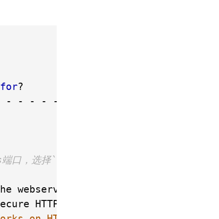
for
?

端口，选择`2`
ecure HTTPS access. Choose this 
for
orks on HTTPS. You can undo this