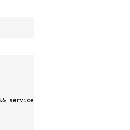
&&
 service nginx restart
