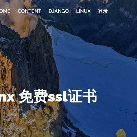
OME
CONTENT
DJANGO
LINUX
登录
inx 免费ssl证书