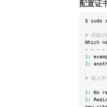
配置证
$ sudo c
# 安装
Which n
1
2
: anoth
# 输入序
1
2
: Redi
new sit