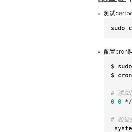
测试cer
sudo c
配置cron
$ sudo
$ cron
# 添加
0
0
 */
# 验