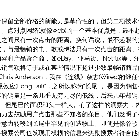
者保留全部价格的新能力是革命性的，但第二项技术
。点对点网络(就像web)的一个基本优点是，最不
点之间只有一次点击的距离。换句话说，最不起眼的
法，与最畅销的书、歌或想法只有一次点击的距离。
和产品聚合商，如eBay、亚马逊、Netflix等，注
总销售额将等于或在某些情况下超过少数最畅销商品
hris Anderson，我在《连线》杂志(Wired)的继
效应(Long Tail)”，之所以称为“长尾”， 是因为
年的销量是一条几乎无穷无尽的低线，后来几年却销
”，但尾巴的面积和头一样大。有了这样的洞察力，
动力去鼓励用户点击那些不知名的条目。他们发明了
意力转移到长尾中罕见的创造物上。即使是像谷歌，
络搜索公司也发现用模糊的信息来奖励搜索者符合他