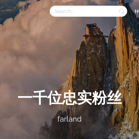
H
一千位忠实粉丝
farland