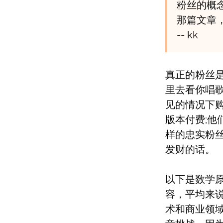
粉丝的概
那篇文章
-- kk
真正的粉丝是
里去看你唱歌
见的情况下购
版本付费;
样的忠实粉丝
发财的话。
以下是数学
容，平均来说
术和商业领