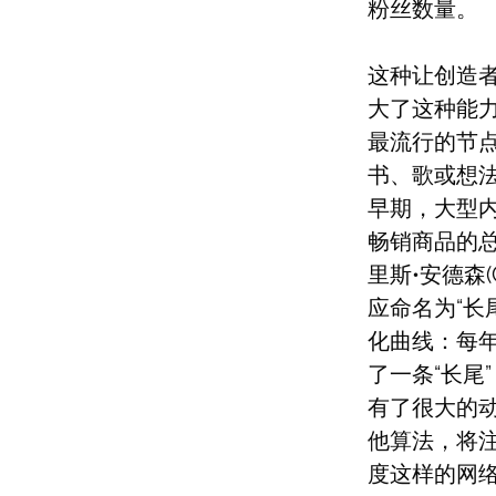
粉丝数量。
这种让创造
大了这种能力
最流行的节
书、歌或想
早期，大型内容
畅销商品的
里斯•安德森(C
应命名为“长尾
化曲线：每
了一条“长尾
有了很大的
他算法，将注
度这样的网