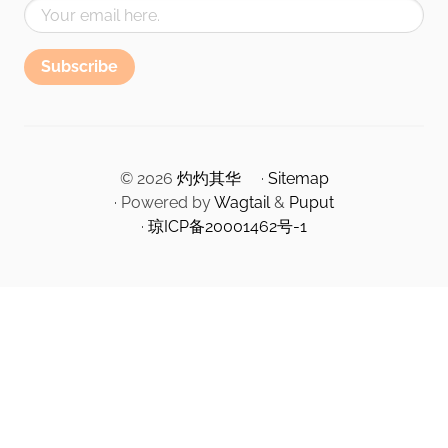
Subscribe
© 2026
灼灼其华
·
Sitemap
· Powered by
Wagtail
&
Puput
·
琼ICP备20001462号-1