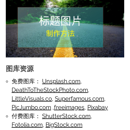
图库资源
免费图库：
Unsplash.com
,
DeathToTheStockPhoto.com
,
LittleVisuals.co
,
Superfamous.com
,
PicJumbo.com
,
freeimages
,
Pixabay
付费图库：
ShutterStock.com
,
Fotolia.com
,
BigStock.com