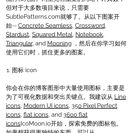
但对于大多数项目来说，只需要
SubtlePatterns.com就够了。从以下图案开
始--
Concrete Seamless
,
Crossword
,
Stardust
,
Squared Metal
,
Notebook
,
Triangular
, and
Mooning
，然后在你学习如何
使用它们时，抓住更多的图案。
图标 icon
你会在你的博客图形中大量使用图标，主要是
为了可视化数据和突出关键点。我建议从
Line
icons
,
Modern UI icons
,
350 Pixel Perfect
icons
,
flat icons
, and
3600 flat
icons
IcoMoon.io开始，探索免费的图标包。
如果想获得更独特的东西，可以从