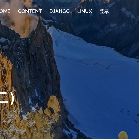
OME
CONTENT
DJANGO
LINUX
登录
二）