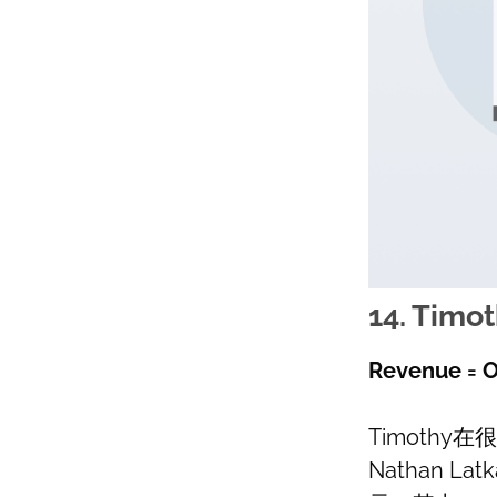
14. Timo
Revenue = O
Timoth
Nathan Lat