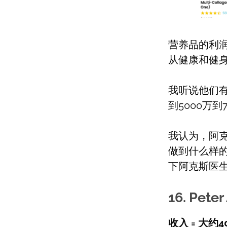
营养品的利
从健康和健
我听说他们
到5000万到
我认为，阿
做到什么样
下阿克斯医
16. Pete
收入 = 大约