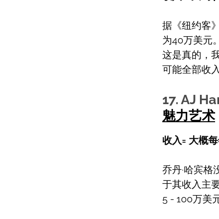
据《纽约客》(th
为40万美元
这是真的，
可能全部收
17. AJ H
魅力艺术
收入= 大概每
乔丹·哈宾
于其收入主
5 - 100万