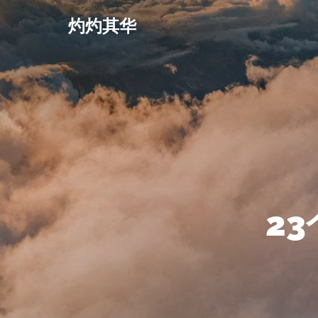
灼灼其华
2