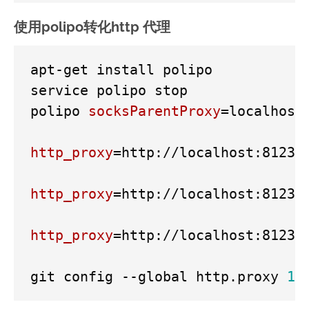
使用polipo转化http 代理
apt-get install polipo

service polipo stop

polipo 
socksParentProxy
=
localhost:
http_proxy
=
http://localhost:8123 a
http_proxy
=
http://localhost:8123 c
http_proxy
=
http://localhost:8123 w
git config --global http.proxy 
12