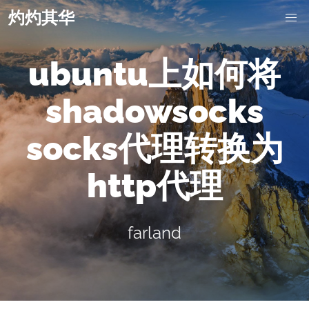
灼灼其华
ubuntu上如何将
shadowsocks
socks代理转换为
http代理
farland