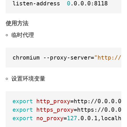
listen-address  
0
使用方法
临时代理
chromium --proxy-server
=
"http://1
设置环境变量
export
http_proxy
=
export
https_proxy
=
export
no_proxy
=
127